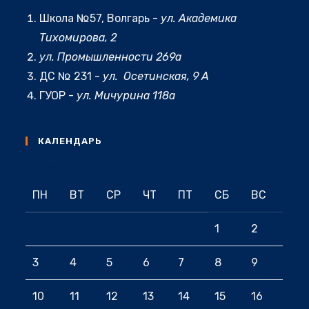
приложении
Школа №57, Волгарь -
ул. Академика
Тихомирова, 2
ул. Промышленности 269а
ДС № 231 -
ул. Осетинская, 9 А
ГУОР -
ул. Мичурина 118а
КАЛЕНДАРЬ
Август 2026
ПН
ВТ
СР
ЧТ
ПТ
СБ
ВС
1
2
3
4
5
6
7
8
9
10
11
12
13
14
15
16