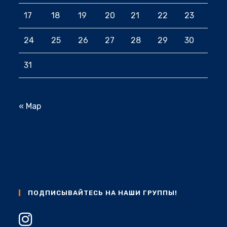
17
18
19
20
21
22
23
24
25
26
27
28
29
30
31
« Мар
ПОДПИСЫВАЙТЕСЬ НА НАШИ ГРУППЫ!
Откроется
в