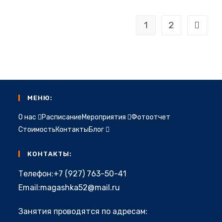
1
2
Перейт
МЕНЮ:
О нас
Расписание
Мероприятия
Фотоотчет
Стоимость
Контакты
Блог
КОНТАКТЫ:
Откроется
Телефон:
+7 (927) 763-50-41
в
Откроется
Email:
magashka52@mail.ru
вашем
в
приложении
Занятия проводятся по адресам:
вашем