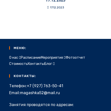
17.12.2023
17.12.2023
МЕНЮ:
О нас
Расписание
Мероприятия
Фотоотчет
Стоимость
Контакты
Блог
КОНТАКТЫ:
Откроется
Телефон:
+7 (927) 763-50-41
в
Откроется
Email:
magashka52@mail.ru
вашем
в
приложении
Занятия проводятся по адресам:
вашем
приложении