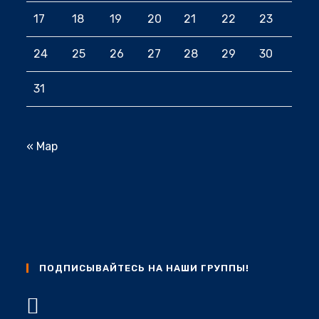
17
18
19
20
21
22
23
24
25
26
27
28
29
30
31
« Мар
ПОДПИСЫВАЙТЕСЬ НА НАШИ ГРУППЫ!
Откроется
в