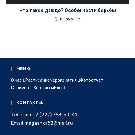
Что такое дзюдо? Особенности борьбы
08.09.2020
МЕНЮ:
О нас
Расписание
Мероприятия
Фотоотчет
Стоимость
Контакты
Блог
КОНТАКТЫ:
Откроется
Телефон:
+7 (927) 763-50-41
в
Откроется
Email:
magashka52@mail.ru
вашем
в