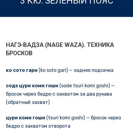
3 КЮ. ЗЕЛЕНЫЙ ПОЯС
НАГЭ-ВАДЗА (NAGE WAZA). ТЕХНИКА
БРОСКОВ
ко сото гари
(ko soto gari) — задняя подсечка
содэ цури коми гоши
(sode tsuri komi goshi) —
бросок через бедро с захватом за два рукава
(обратный захват)
цури коми гоши
(tsuri komi goshi) — бросок через
бедро с захватом отворота