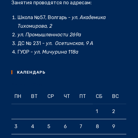
приложении
Занятия проводятся по адресам:
вашем
приложении
Школа №57, Волгарь -
ул. Академика
Тихомирова, 2
ул. Промышленности 269а
ДС № 231 -
ул. Осетинская, 9 А
ГУОР -
ул. Мичурина 118а
КАЛЕНДАРЬ
Август 2026
ПН
ВТ
СР
ЧТ
ПТ
СБ
ВС
1
2
3
4
5
6
7
8
9