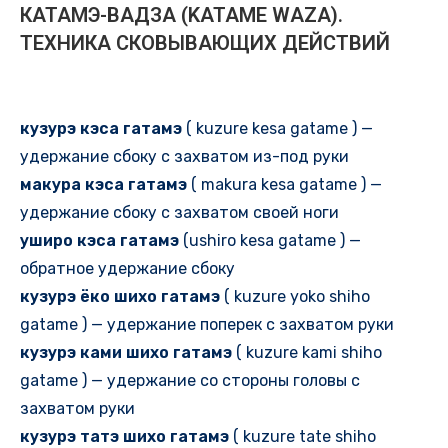
КАТАМЭ-ВАДЗА (KATAME WAZA).
ТЕХНИКА СКОВЫВАЮЩИХ ДЕЙСТВИЙ
кузурэ кэса гатамэ
( kuzure kesa gatame ) —
удержание сбоку с захватом из-под руки
макура кэса гатамэ
( makura kesa gatame ) —
удержание сбоку с захватом своей ноги
уширо кэса гатамэ
(ushiro kesa gatame ) —
обратное удержание сбоку
кузурэ ёко шихо гатамэ
( kuzure yoko shiho
gatame ) — удержание поперек с захватом руки
кузурэ ками шихо гатамэ
( kuzure kami shiho
gatame ) — удержание со стороны головы с
захватом руки
кузурэ татэ шихо гатамэ
( kuzure tate shiho