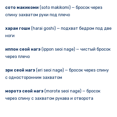
сото макикоми
(soto makikomi) — бросок через
спину захватом руки под плечо
хараи гоши
(harai goshi) — подхват бедром под две
ноги
иппон сеой нагэ
(ippon seoi nage) — чистый бросок
через плечо
эри сеой нагэ
(eri seoi nage) — бросок через спину
с односторонним захватом
моротэ сеой нагэ
(morote seoi nage) — бросок
через спину с захватом рукава и отворота