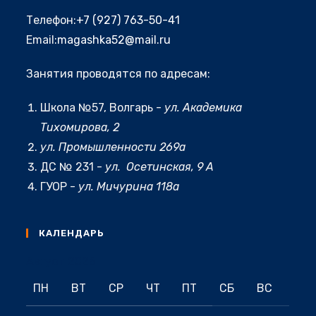
Откроется
Телефон:
+7 (927) 763-50-41
в
Откроется
Email:
magashka52@mail.ru
вашем
в
приложении
Занятия проводятся по адресам:
вашем
приложении
Школа №57, Волгарь -
ул. Академика
Тихомирова, 2
ул. Промышленности 269а
ДС № 231 -
ул. Осетинская, 9 А
ГУОР -
ул. Мичурина 118а
КАЛЕНДАРЬ
Август 2026
ПН
ВТ
СР
ЧТ
ПТ
СБ
ВС