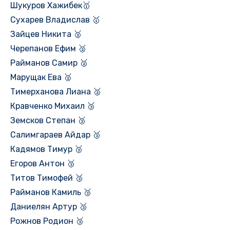
Шукуров Хажибек🥇
Сухарев Владислав 🥇
Зайцев Никита 🥈
Черепанов Ефим 🥈
Райманов Самир 🥈
Марущак Ева 🥈
Тимерханова Лиана 🥈
Кравченко Михаил 🥉
Земсков Степан 🥉
Салимгараев Айдар 🥉
Кадямов Тимур 🥉
Егоров Антон 🥉
Титов Тимофей 🥉
Райманов Камиль 🥉
Даниелян Артур 🥉
Рожнов Родион 🥉