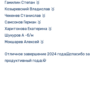
Гамилин Степан 🥉
Козыревский Владислав 🥉
Чекенев Станислав 🥉
Самсонов Герман 🥉
Харитонова Екатерина 🥉
Шукуров А -б/м
Мокшарев Алексей 🥉
Отличное завершение 2024 года🤗спасибо за
продуктивный год🙏🥋