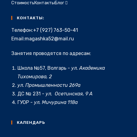
Стоимость
Контакты
Блог
КОНТАКТЫ:
Откроется
Телефон:
+7 (927) 763-50-41
в
Откроется
Email:
magashka52@mail.ru
вашем
в
приложении
Занятия проводятся по адресам:
вашем
приложении
Школа №57, Волгарь -
ул. Академика
Тихомирова, 2
ул. Промышленности 269а
ДС № 231 -
ул. Осетинская, 9 А
ГУОР -
ул. Мичурина 118а
КАЛЕНДАРЬ
Август 2026