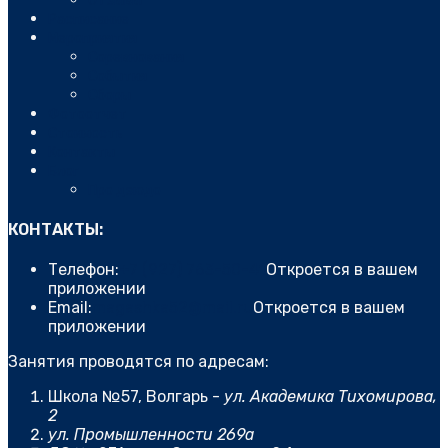
Отзывы
Расписание
Мероприятия
Соревнования
События
Сборы
Фотоотчет
Стоимость
Контакты
Блог
Про дзюдо
КОНТАКТЫ:
Телефон:
+7 (927) 763-50-41
Откроется в вашем
приложении
Email:
magashka52@mail.ru
Откроется в вашем
приложении
Занятия проводятся по адресам:
Школа №57, Волгарь -
ул. Академика Тихомирова,
2
ул. Промышленности 269а