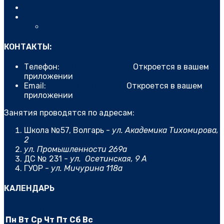
Контакты
Блог
Про дзюдо
КОНТАКТЫ:
Телефон:
+7 (927) 763-50-41
Откроется в вашем
приложении
Email:
magashka52@mail.ru
Откроется в вашем
приложении
Занятия проводятся по адресам:
Школа №57, Волгарь -
ул. Академика Тихомирова,
2
ул. Промышленности 269а
ДС № 231 -
ул. Осетинская, 9 А
ГУОР -
ул. Мичурина 118а
КАЛЕНДАРЬ
Август 2026
Пн
Вт
Ср
Чт
Пт
Сб
Вс