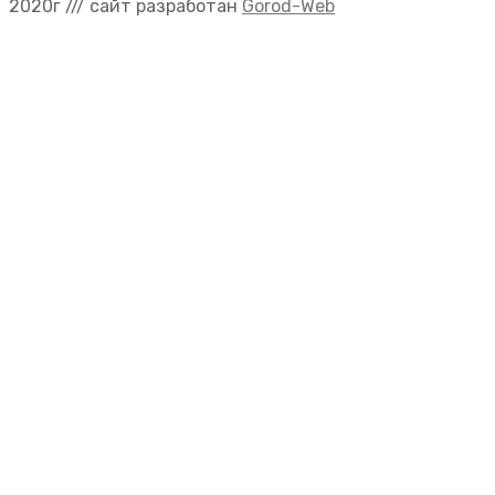
2020г /// сайт разработан
Gorod-Web