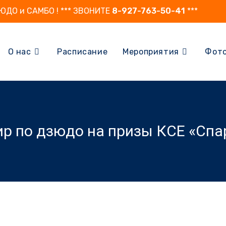
ЗЮДО и САМБО ! *** ЗВОНИТЕ
8-927-763-50-41
***
О нас
Расписание
Мероприятия
Фот
р по дзюдо на призы КСЕ «Спар