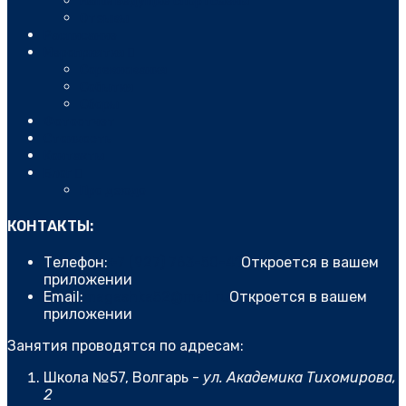
Наши ведущие спортсмены
Отзывы
Расписание
Мероприятия
Соревнования
События
Сборы
Фотоотчет
Стоимость
Контакты
Блог
Про дзюдо
КОНТАКТЫ:
Телефон:
+7 (927) 763-50-41
Откроется в вашем
приложении
Email:
magashka52@mail.ru
Откроется в вашем
приложении
Занятия проводятся по адресам:
Школа №57, Волгарь -
ул. Академика Тихомирова,
2