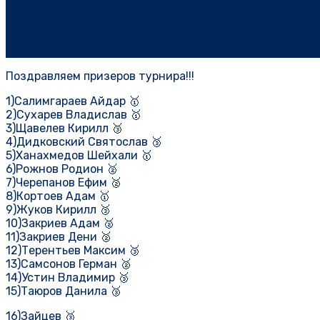
Поздравляем призеров турнира!!!
1)Салимгараев Айдар 🥇
2)Сухарев Владислав 🥇
3)Щавелев Кирилл 🥉
4)Дидковский Святослав 🥉
5)Ханахмедов Шейхали 🥇
6)Рожнов Родион 🥈
7)Черепанов Ефим 🥈
8)Кортоев Адам 🥇
9)Жуков Кирилл 🥉
10)Закриев Адам 🥈
11)Закриев Дени 🥈
12)Терентьев Максим 🥉
13)Самсонов Герман 🥈
14)Устин Владимир 🥉
15)Таюров Данила 🥉
16)Зайцев 🥉