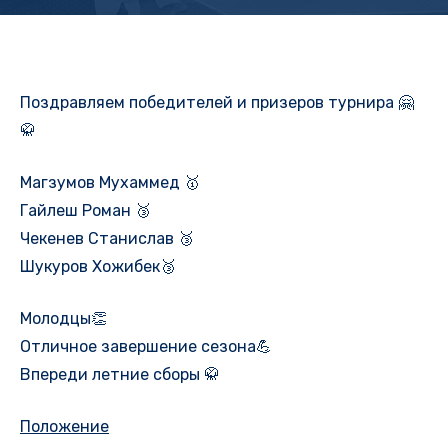
Поздравляем победителей и призеров турнира 🤗
🥋
Магзумов Мухаммед 🥇
Гайлеш Роман 🥉
Чекенев Станислав 🥉
Шукуров Хожибек🥉
Молодцы👏
Отличное завершение сезона💪
Впереди летние сборы 🥋
Положение