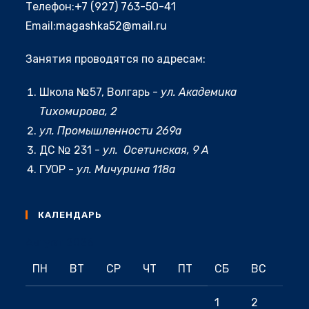
Откроется
Телефон:
+7 (927) 763-50-41
в
Откроется
Email:
magashka52@mail.ru
вашем
в
приложении
Занятия проводятся по адресам:
вашем
приложении
Школа №57, Волгарь -
ул. Академика
Тихомирова, 2
ул. Промышленности 269а
ДС № 231 -
ул. Осетинская, 9 А
ГУОР -
ул. Мичурина 118а
КАЛЕНДАРЬ
Август 2026
ПН
ВТ
СР
ЧТ
ПТ
СБ
ВС
1
2