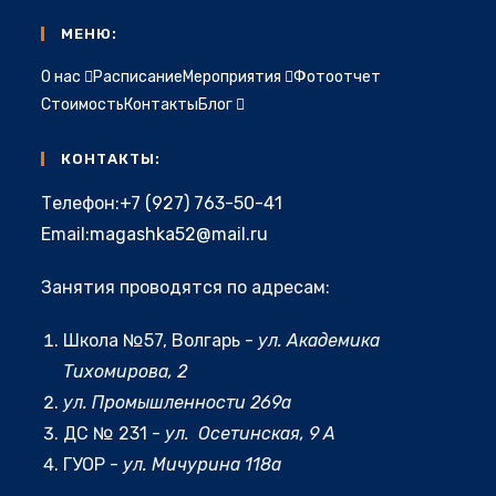
МЕНЮ:
О нас
Расписание
Мероприятия
Фотоотчет
Стоимость
Контакты
Блог
КОНТАКТЫ:
Откроется
Телефон:
+7 (927) 763-50-41
в
Откроется
Email:
magashka52@mail.ru
вашем
в
приложении
Занятия проводятся по адресам:
вашем
приложении
Школа №57, Волгарь -
ул. Академика
Тихомирова, 2
ул. Промышленности 269а
ДС № 231 -
ул. Осетинская, 9 А
ГУОР -
ул. Мичурина 118а